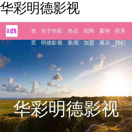
华彩明德影视
首
关于华彩
热点
招商
案例
联系
页
明德影视
新闻
加盟
展示
我们
华彩明德影视