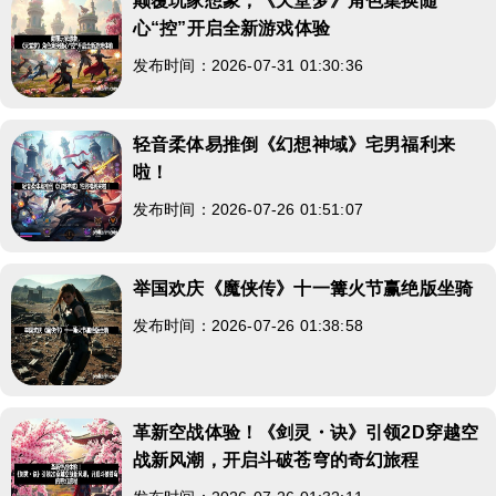
颠覆玩家想象，《天堂梦》角色集换随
心“控”开启全新游戏体验
发布时间：2026-07-31 01:30:36
轻音柔体易推倒《幻想神域》宅男福利来
啦！
发布时间：2026-07-26 01:51:07
举国欢庆《魔侠传》十一篝火节赢绝版坐骑
发布时间：2026-07-26 01:38:58
革新空战体验！《剑灵・诀》引领2D穿越空
战新风潮，开启斗破苍穹的奇幻旅程