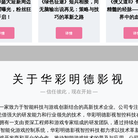
J盛大迎新周边
《绿色征途》短兵相接，向
《侠义道II
耀曝光，粉丝狂
无脑输出说再见：策略与技
精髓的经脉—
开启！
巧的革新之路
界中的
详情
详情
详
关于华彩明德影视
— 信任彼此，现在开始 —
一家致力于智能科技与游戏创新结合的高新技术企业。公司专
凭借强大的研发能力和行业领先的技术，华彩明德影视智控科技
拥有一支由资深工程师和游戏专家组成的研发团队，通过持续
是智能化游戏控制系统，华彩明德影视智控科技都力求以技术革
戏开发商和平台的合作，推动智能游戏技术的普及与应用。公