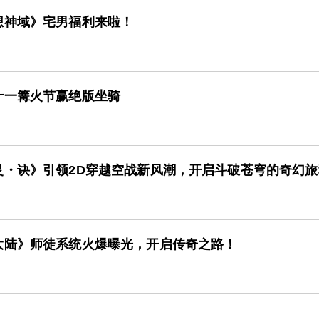
想神域》宅男福利来啦！
十一篝火节赢绝版坐骑
灵・诀》引领2D穿越空战新风潮，开启斗破苍穹的奇幻旅
大陆》师徒系统火爆曝光，开启传奇之路！