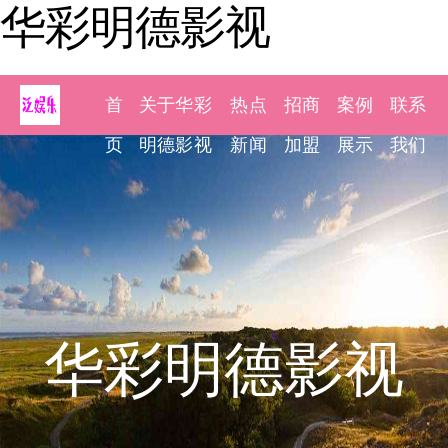
华彩明德影视
首
关于华彩
热点
招商
案例
联系
页
明德影视
新闻
加盟
展示
我们
华彩明德影视