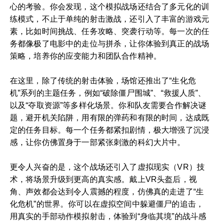
心的考验。你会发现，这个模拟战场还结合了多元化的训
练模式，不止于单纯的射击激战，还引入了丰富的游戏元
素，比如时间挑战、任务攻略、突袭行动等。每一次的任
务都像极了电影中的走位与拼杀，让你体验到真正的战场
策略，培养你的应变能力和团队合作精神。
在这里，除了传统的射击体验，场馆还推出了“生化危
机”系列的主题任务，例如“破除僵尸围城”、“救援人质”、
以及“夺取资源”等多样化场景。你和队友需要合作解决谜
题，避开机关陷阱，用有限的弹药和有限的时间，达成既
定的任务目标。每一个任务都紧扣剧情，极大增强了沉浸
感，让你仿佛置身于一部紧张刺激的科幻大片中。
更令人兴奋的是，这个战场还引入了虚拟现实（VR）技
术，将场景升级到更高的真实感。戴上VR头盔后，视
角、声效都会达到令人震撼的程度，仿佛真的走进了“生
化危机”的世界。你可以在虚拟空间中躲避僵尸的追击，
用真实的手部动作模拟射击，体验到“身临其境”的战斗感