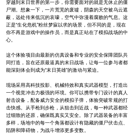
穿越到末日世界的第一步，你需要面对的就是无休止的僵
尸潮。想象一下，一片荒芜的废墟，阴森的天空被乌云遮
蔽，远处传来低沉的哀嚎，空气中弥漫着腐败的气息。这
正是“生化危机”粉丝梦寐以求的场景，但不同的是，现在
你不再是游戏中的操作员，而是真正站在了模拟战场的中
心。
这个体验项目由最新的仿真设备和专业的安全保障团队共
同打造，旨在还原最逼真的末日战场，让每一位参与者都
能深刻体会到成为“末日英雄”的激动与紧迫。
现场采用高科技投影、机械特效和真实武器模型，打造出
一个视觉冲击力极强的环境。你可以携带专门设计的真人
射击设备，配备威力安全的模拟子弹，体验突破常规的打
击快感。从手枪到步枪，从狙击到近战，每一种武器都经
过细致的还原，确保既真实又安全。除了武器装备的丰富
多样，场地中的每一个角落都设计有隐藏的僵尸伏击点、
陷阱和障碍物，为战斗增添更多变数。