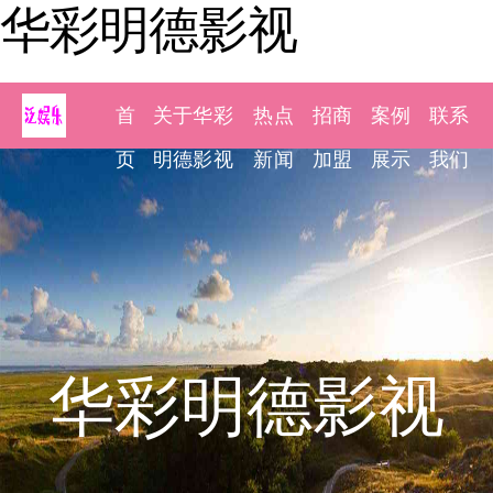
华彩明德影视
首
关于华彩
热点
招商
案例
联系
页
明德影视
新闻
加盟
展示
我们
华彩明德影视