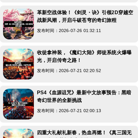
革新空战体验！《剑灵・诀》引领2D穿越空
战新风潮，开启斗破苍穹的奇幻旅程
发布时间：2026-07-26 01:32:11
收徒拿神装，《魔幻大陆》师徒系统火爆曝
光，开启传奇之路！
发布时间：2026-07-21 02:20:52
PS4《血源诅咒》最新中文故事预告：黑暗
奇幻世界的全新挑战
发布时间：2026-07-21 02:00:13
四重大礼献礼新春，热血再燃！《真三国无